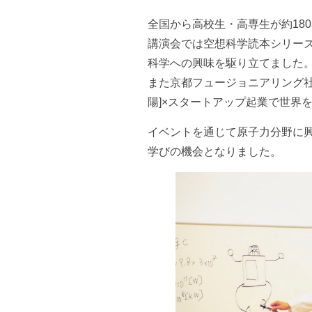
全国から高校生・高専生が約18
講演会では空想科学読本シリー
科学への興味を駆り立てました
また京都フュージョニアリング社共同
陽]×スタートアップ起業で世界
イベントを通じて原子力分野に
学びの機会となりました。