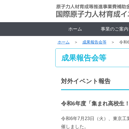
ホーム
事業のご案内
ホーム
成果報告会等
令和
成果報告会等
対外イベント報告
令和6年度「集まれ高校生
令和6年7月23日（火）、東京
催しました。