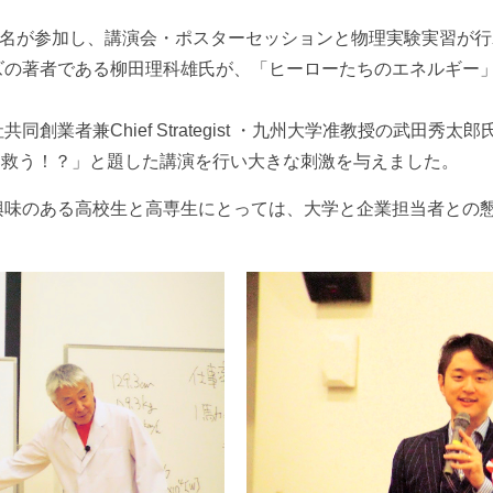
0名が参加し、講演会・ポスターセッションと物理実験実習が
ズの著者である柳田理科雄氏が、「ヒーローたちのエネルギー
。
創業者兼Chief Strategist ・九州大学准教授の武田秀
を救う！？」と題した講演を行い大きな刺激を与えました。
興味のある高校生と高専生にとっては、大学と企業担当者との