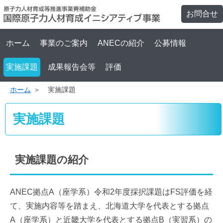
お問合せ
ホーム
事業のご案内
ANECの紹介
公募情報
実施課題
成果報告会等
評価
ホーム
実施課題
実施課題
実施課題の紹介
ANEC拠点A（座学系）令和2年度採択課題はFS評価を経
て、実施内容等を踏まえ、北海道大学を代表とする拠点
A（座学系）と近畿大学を代表とする拠点B（実習系）の